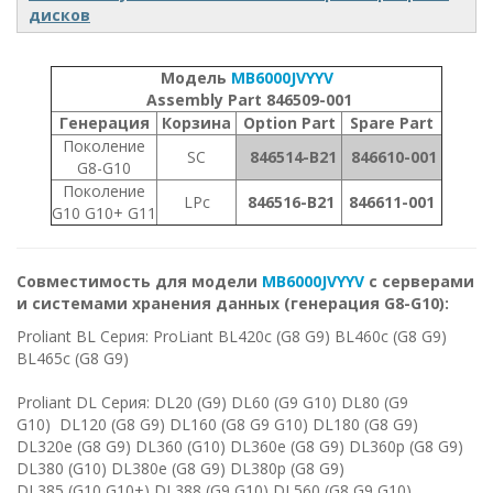
дисков
Модель
MB6000JVYYV
Assembly Part
846509
-001
Генерация
Корзина
Option Part
Spare Part
Поколение
SC
846514-B21
846610-001
G8-G10
Поколение
LPc
846516-B21
846611-001
G10 G10+ G11
Совместимость для модели
MB6000JVYYV
с серверами
и системами хранения данных (генерация G8-G10):
Proliant BL Серия: ProLiant BL420c (G8 G9) BL460c (G8 G9)
BL465c (G8 G9)
Proliant DL Серия: DL20 (G9) DL60 (G9 G10) DL80 (G9
G10) DL120 (G8 G9) DL160 (G8 G9 G10) DL180 (G8 G9)
DL320e (G8 G9) DL360 (G10) DL360e (G8 G9) DL360p (G8 G9)
DL380 (G10) DL380e (G8 G9) DL380p (G8 G9)
DL385 (G10 G10+) DL388 (G9 G10) DL560 (G8 G9 G10)