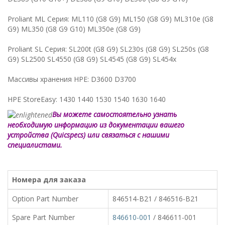
Proliant ML Серия: ML110 (G8 G9) ML150 (G8 G9) ML310e (G8
G9) ML350 (G8 G9 G10) ML350e (G8 G9)
Proliant SL Серия: SL200t (G8 G9) SL230s (G8 G9) SL250s (G8
G9) SL2500 SL4550 (G8 G9) SL4545 (G8 G9) SL454x
Массивы хранения HPE: D3600 D3700
HPE StoreEasy: 1430 1440 1530 1540 1630 1640
Вы можете самостоятельно узнать
необходимую информацию из документации вашего
устройства (Quicspecs) или связаться с нашими
специалистами.
Номера для заказа
Option Part Number
846514-B21 / 846516-B21
Spare Part Number
846610-001
/ 846611-001