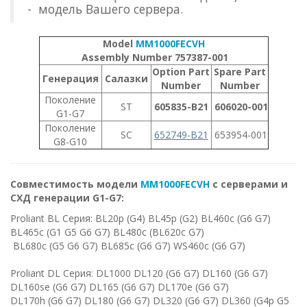
- модель Вашего сервера.
Model
MM1000FECVH
Assembly Number 757387-001
Option Part
Spare Part
Генерация
Салазки
Number
Number
Поколение
ST
605835-B21
606020-001
G1-G7
Поколение
SC
652749-B21
653954​-001
G8-G10
Совместимость модели
MM1000FECVH
с серверами и
СХД генерации G1-G7:
Proliant BL Серия: BL20p (G4) BL45p (G2) BL460c (G6 G7)
BL465c (G1 G5 G6 G7) BL480c (BL620c G7)
BL680c (G5 G6 G7) BL685c (G6 G7) WS460c (G6 G7)
Proliant DL Серия: DL1000 DL120 (G6 G7) DL160 (G6 G7)
DL160se (G6 G7) DL165 (G6 G7) DL170e (G6 G7)
DL170h (G6 G7) DL180 (G6 G7) DL320 (G6 G7) DL360 (G4p G5