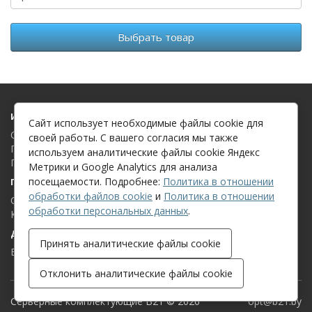
Выбрать товар
Информация
Сайт использует необходимые файлы cookie для
О компании
своей работы. С вашего согласия мы также
Политика в отношении обработки файлов cookie
используем аналитические файлы cookie Яндекс
Политика в отношении обработки персональных данных
Метрики и Google Analytics для анализа
посещаемости. Подробнее:
Политика в отношении
Поддержка клиентов
обработки файлов cookie
и
Политика в отношении
Связаться с нами
обработки персональных данных
.
Карта сайта
Дополнительно
Принять аналитические файлы cookie
Бренды
Отклонить аналитические файлы cookie
Серверные комплектующие B21 © 2026
opt@b21.by