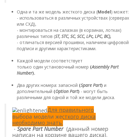
Одна и та же модель жесткого диска (
Model
) может:
- использоваться в различных устройствах (серверах
или СХД),
- монтироваться на салазках (в корзинах, лотках)
различных типов (
ST, STC, SC, SCC, LPc, LPC, BC),
- отличаться версией прошивки, наличием цифровой
подписи и другими характеристиками.
Каждой модели соответствует
только один установочный номер
(
Assembly Part
Number
).
Два других номера: запасной
(
Spare Part
)
и
дополнительный
(
Option Part
)
- могут быть
различными для одной и той же модели диска.
Для правильного
выбора модели жесткого диска
необходимо знать:
-
Spare Part Number
(данный номер
написан на корзине вашего диска).