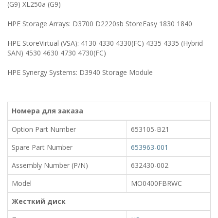
(G9) XL250a (G9)
HPE Storage Arrays: D3700 D2220sb StoreEasy 1830 1840
HPE StoreVirtual (VSA): 4130 4330 4330(FC) 4335 4335 (Hybrid
SAN) 4530 4630 4730 4730(FC)
HPE Synergy Systems: D3940 Storage Module
Номера для заказа
Option Part Number
653105-B21
Spare Part Number
653963-001
Assembly Number (P/N)
632430-002
Model
MO0400FBRWC
Жесткий диск