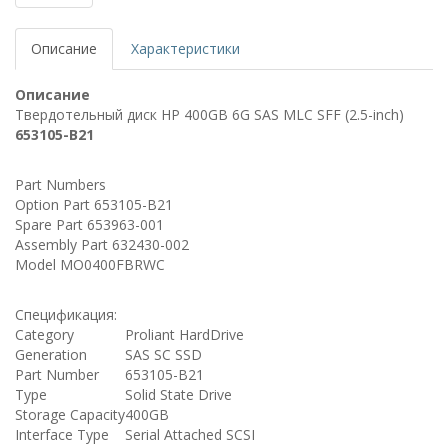
Описание
Характеристики
Описание
Твердотельный диск HP 400GB 6G SAS MLC SFF (2.5-inch)
653105-B21
Part Numbers
Option Part 653105-B21
Spare Part 653963-001
Assembly Part 632430-002
Model MO0400FBRWC
Спецификация:
Category
Proliant HardDrive
Generation
SAS SC SSD
Part Number
653105-B21
Type
Solid State Drive
Storage Capacity
400GB
Interface Type
Serial Attached SCSI