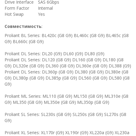
Drive Interface
SAS 6Gbps
Form Factor
Internal
Hot Swap
Yes
Совместимость
:
Proliant BL Series: BL420c (G8 G9) BL460c (G8 G9) BL465c (G8
G9) BL660c (G8 G9)
Proliant DL Series: DL20 (G9) DL60 (G9) DL80 (G9)
Proliant DL Series: DL120 (G8 G9) DL160 (G8 G9) DL180 (G8
G9) DL320e (G8 G9) DL360 (G8 G9) DL360e (G8 G9) DL388 (G9)
Proliant DL Series: DL360p (G8 G9) DL380 (G8 G9) DL380e (G8
G9) DL380p (G8 G9) DL385p (G8 G9) DL560 (G8 G9) DL580 (G8
G9)
Proliant ML Series: ML110 (G8 G9) ML150 (G8 G9) ML310e (G8
G9) ML350 (G8 G9) ML350e (G8 G9) ML350p (G8 G9)
Proliant SL Series: SL230s (G8 G9) SL250s (G8 G9) SL270s (G8
G9)
Proliant XL Series: XL170r (G9) XL190r (G9) XL220a (G9) XL230a