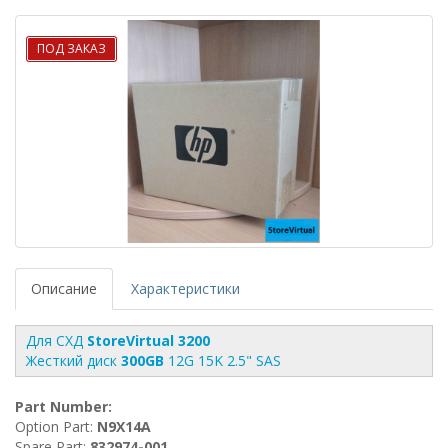
ПОД ЗАКАЗ
Описание
Характеристики
Для СХД
StoreVirtual 3200
Жесткий диск
300GB
12G 15K 2.5" SAS
Part Number:
Option Part:
N9X14A
Spare Part:
832974-001