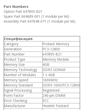
Part Numbers
Option Part 647895-B21
Spare Part 664689-001 (1 module per kit)
Assembly Part 647648-071 (1 module per kit)
Спецификация
:
Category
Proliant Memory
Generation
PC3-12800
Part Number
647895-B21
Product Type
Memory Module
Memory Size
4GB
Memory Technology
DDR3 SDRAM
Number of Modules
1 x 4GB
Memory Speed
1600MHz
Memory Standard
DDR3-1600/PC3-12800
Signal Processing
Registered
Form Factor
240-pin DIMM
Error Checking
ECC
Manufacturer
Hewlett Packard