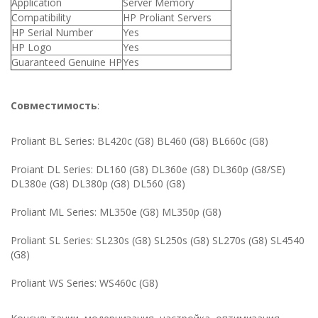
Application
Server Memory
Compatibility
HP Proliant Servers
HP Serial Number
Yes
HP Logo
Yes
Guaranteed Genuine HP
Yes
Совместимость
:
Proliant BL Series: BL420c (G8) BL460 (G8) BL660c (G8)
Proiant DL Series: DL160 (G8) DL360e (G8) DL360p (G8/SE)
DL380e (G8) DL380p (G8) DL560 (G8)
Proliant ML Series: ML350e (G8) ML350p (G8)
Proliant SL Series: SL230s (G8) SL250s (G8) SL270s (G8) SL4540
(G8)
Proliant WS Series: WS460c (G8)