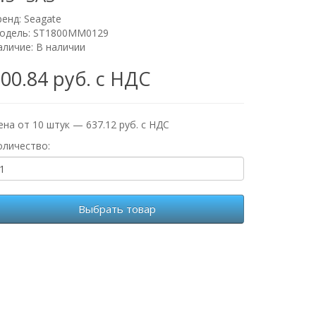
ренд:
Seagate
одель: ST1800MM0129
аличие: В наличии
00.84 руб. с НДС
ена от 10 штук — 637.12 руб. с НДС
оличество:
Выбрать товар