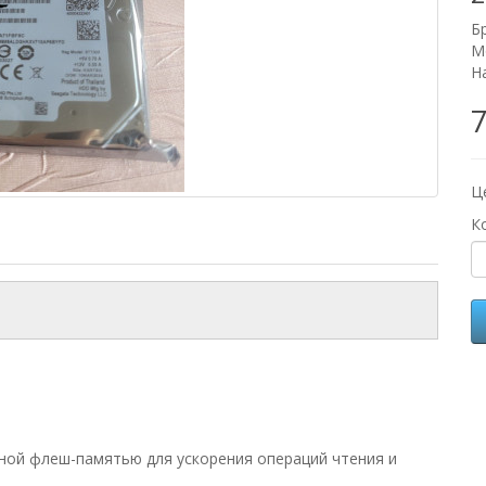
Б
М
Н
7
Ц
К
нной флеш-памятью для ускорения операций чтения и