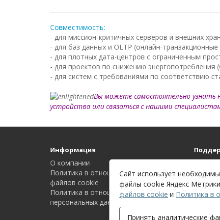
Совместимость:
- для миссион-критичных серверов и внешних хр
- для баз данных и OLTP (онлайн-транзакционные
- для плотных дата-центров с ограниченным прос
- для проектов по снижению энергопотребления (
- для систем с требованиями по соответствию с
Вы можете самостоятельно узнать 
устройства или связаться с нашими специалиста
Информация
Поддер
О компании
Связать
Политика в отношении обработки
Карта с
Сайт использует необходимые
файлов cookie
файлы cookie Яндекс Метрики
Политика в отношении обработки
файлов cookie
и
Политика в 
персональных данных
Принять аналитические фа