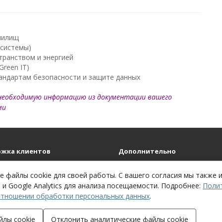
анилищ
 системы)
транством и энергией
Green IT)
тандартам безопасности и защите данных
необходимую информацию из документации вашего
ми
жка клиентов
Дополнительно
ся с нами
Бренды
айта
 файлы cookie для своей работы. С вашего согласия мы также 
 и Google Analytics для анализа посещаемости. Подробнее:
Поли
отношении обработки персональных данных
.
йлы cookie
Отклонить аналитические файлы cookie