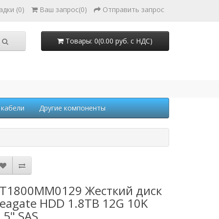
адки (0)
Ваш запрос
(
0
)
Отправить запрос
Товары: 0(0.00 руб. с НДС)
 кабели
Другие компоненты
T1800MM0129 Жесткий диск
eagate HDD 1.8TB 12G 10K
.5" SAS