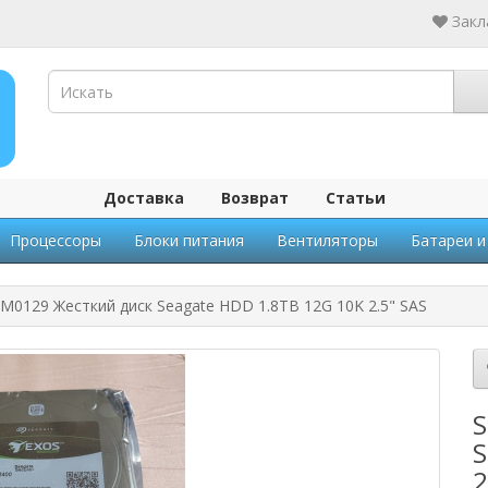
Закл
Доставка
Возврат
Статьи
Процессоры
Блоки питания
Вентиляторы
Батареи и
0129 Жесткий диск Seagate HDD 1.8TB 12G 10K 2.5" SAS
S
S
2