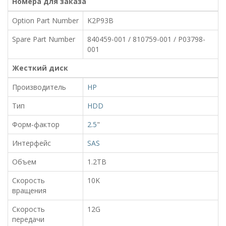
Номера для заказа
Option Part Number
K2P93B
Spare Part Number
840459-001 / 810759-001 / P03798-
001
Жесткий диск
Производитель
HP
Тип
HDD
Форм-фактор
2.5
"
Интерфейс
SAS
Объем
1.2TB
Скорость
10K
вращения
Скорость
12G
передачи