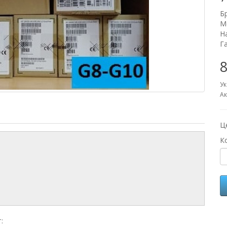
Б
М
Н
Г
8
Ук
Ак
Ц
К
: