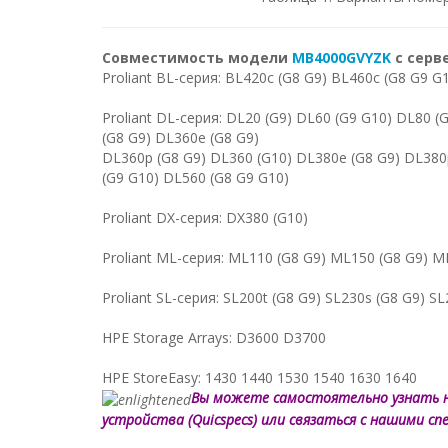
Совместимость модели
MB4000GVYZK
с серв
Proliant BL-серия: BL420c (G8 G9) BL460c (G8 G9 G
Proliant DL-серия: DL20 (G9) DL60 (G9 G10) DL80 
(G8 G9) DL360e (G8 G9)
DL360p (G8 G9) DL360 (G10) DL380e (G8 G9) DL380
(G9 G10) DL560 (G8 G9 G10)
Proliant DX-серия: DX380 (G10)
Proliant ML-серия: ML110 (G8 G9) ML150 (G8 G9) 
Proliant SL-серия: SL200t (G8 G9) SL230s (G8 G9) S
HPE Storage Arrays: D3600 D3700
HPE StoreEasy: 1430 1440 1530 1540 1630 1640
Вы можете самостоятельно узнать 
устройства (Quicspecs) или связаться с нашими с