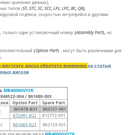
стемах хранения данных),
ных типов (
ST, STC, SC, SCC, LPc, LPC, BC, QR),
цифровой подписи, скоростью интрефейса и другими
о, только один установочный номер
(
Assembly Part
),
но
дополнительный
(
Option Part
)
- могут быть различными для
.
и жесткого диска обратите внимание
на статью
ерных дисков
ль
MB4000GVYZK
846522-004 / 861680-003
азки
Option Part
Spare Part
861678-B21
862127-001
C
872491-B21
872772-001
Pc
861683-B21
862133-001
ров для модели диска
MB4000GVYZK