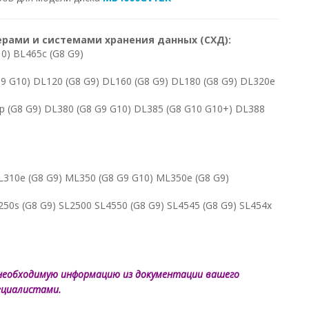
ерами и системами хранения данных (СХД):
10) BL465c (G8 G9)
(G9 G10) DL120 (G8 G9) DL160 (G8 G9) DL180 (G8 G9) DL320e
p (G8 G9) DL380 (G8 G9 G10) DL385 (G8 G10 G10+) DL388
ML310e (G8 G9) ML350 (G8 G9 G10) ML350e (G8 G9)
L250s (G8 G9) SL2500 SL4550 (G8 G9) SL4545 (G8 G9) SL454x
необходимую информацию из документации вашего
пециалистами.