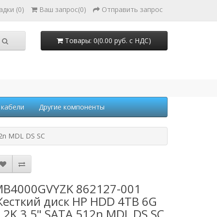
адки (0)
Ваш запрос
(
0
)
Отправить запрос
Товары: 0(0.00 руб. с НДС)
 кабели
Другие компоненты
12n MDL DS SC
B4000GVYZK 862127-001
есткий диск HP HDD 4TB 6G
.2K 3.5" SATA 512n MDL DS SC