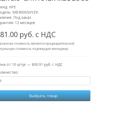
ренд:
HPE
одель: MB4000GVYZK
аличие: Под заказ
арантия: 12 месяцев
81.00 руб. с НДС
азанная стоимость является предварительной.
туальную стоимость подтвердит менеджер.
ена от 10 штук — 800.91 руб. с НДС
оличество:
Выбрать товар