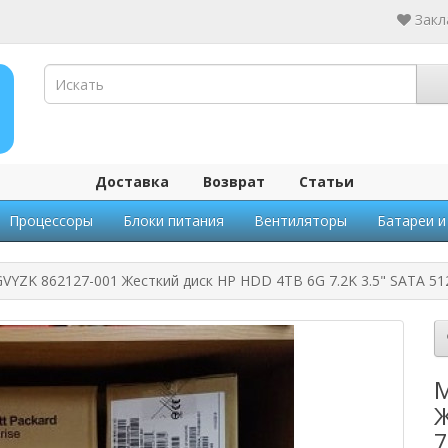
Закл
Доставка
Возврат
Статьи
Процессоры
Блоки питания
Вентиляторы
Батареи и
YZK 862127-001 Жесткий диск HP HDD 4TB 6G 7.2K 3.5" SATA 5
M
Ж
7