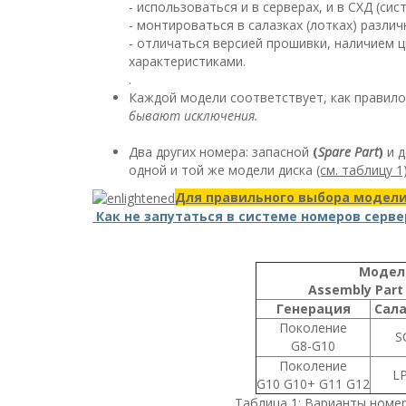
- использоваться и в серверах, и в СХД (си
- монтироваться в салазках (лотках) различ
- отличаться версией прошивки, наличием 
характеристиками.
.
Каждой модели соответствует, как правил
бывают исключения.
Два других номера: запасной
(
Spare Part
)
и 
одной и той же модели диска
(см. таблицу 1)
Для правильного выбора модел
Как не запутаться в системе номеров серв
Моде
Assembly Part 
Генерация
Сал
Поколение
S
G8-G10
Поколение
L
G10 G10+ G11 G12
Таблица 1: Варианты номе