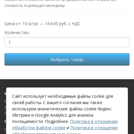
стоимость подтвердит менеджер.
Цена от 10 штук — 164.00 руб. с НДС
Количество:
Выбрать товар
Информация
Сайт использует необходимые файлы cookie для
О компании
своей работы. С вашего согласия мы также
Политика в отношении обработки файлов cookie
используем аналитические файлы cookie Яндекс
Политика в отношении обработки персональных данных
Метрики и Google Analytics для анализа
посещаемости. Подробнее:
Политика в отношении
Поддержка клиентов
обработки файлов cookie
и
Политика в отношении
Связаться с нами
обработки персональных данных
.