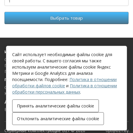
Выбрать товар
Информация
Сайт использует необходимые файлы cookie для
О компании
своей работы. С вашего согласия мы также
Политика в отношении обработки файлов cookie
используем аналитические файлы cookie Яндекс
Политика в отношении обработки персональных данных
Метрики и Google Analytics для анализа
посещаемости. Подробнее:
Политика в отношении
Поддержка клиентов
обработки файлов cookie
и
Политика в отношении
Связаться с нами
обработки персональных данных
.
Карта сайта
Дополнительно
Принять аналитические файлы cookie
Бренды
Отклонить аналитические файлы cookie
Серверные комплектующие B21 © 2026
opt@b21.by