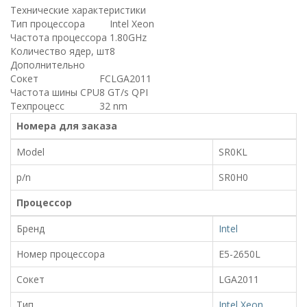
Технические характеристики
Тип процессора
Intel Xeon
Частота процессора
1.80GHz
Количество ядер, шт
8
Дополнительно
Сокет
FCLGA2011
Частота шины CPU
8 GT/s QPI
Техпроцесс
32 nm
Номера для заказа
Model
SR0KL
p/n
SR0H0
Процессор
Бренд
Intel
Номер процессора
E5-2650L
Сокет
LGA2011
Тип
Intel Xeon