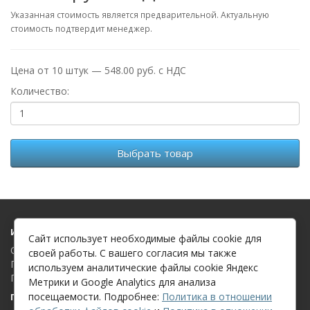
Указанная стоимость является предварительной. Актуальную
стоимость подтвердит менеджер.
Цена от 10 штук — 548.00 руб. с НДС
Количество:
Выбрать товар
Информация
Сайт использует необходимые файлы cookie для
О компании
своей работы. С вашего согласия мы также
Политика в отношении обработки файлов cookie
используем аналитические файлы cookie Яндекс
Политика в отношении обработки персональных данных
Метрики и Google Analytics для анализа
посещаемости. Подробнее:
Политика в отношении
Поддержка клиентов