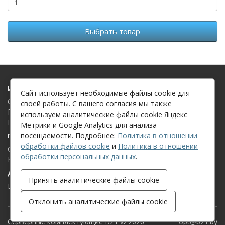
Выбрать товар
Информация
Сайт использует необходимые файлы cookie для
О компании
своей работы. С вашего согласия мы также
Политика в отношении обработки файлов cookie
используем аналитические файлы cookie Яндекс
Политика в отношении обработки персональных данных
Метрики и Google Analytics для анализа
посещаемости. Подробнее:
Политика в отношении
Поддержка клиентов
обработки файлов cookie
и
Политика в отношении
Связаться с нами
обработки персональных данных
.
Карта сайта
Дополнительно
Принять аналитические файлы cookie
Бренды
Отклонить аналитические файлы cookie
Серверные комплектующие B21 © 2026
opt@b21.by