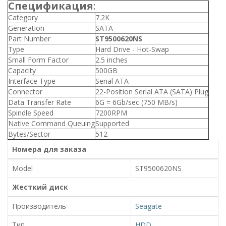
Спецификация
:
Category
7.2K
Generation
SATA
Part Number
ST9500620NS
Type
Hard Drive - Hot-Swap
Small Form Factor
2.5 inches
Capacity
500GB
Interface Type
Serial ATA
Connector
22-Position Serial ATA (SATA) Plug
Data Transfer Rate
6G = 6Gb/sec (750 MB/s)
Spindle Speed
7200RPM
Native Command Queuing
Supported
Bytes/Sector
512
Номера для заказа
Model
ST9500620NS
Жесткий диск
Производитель
Seagate
Тип
HDD