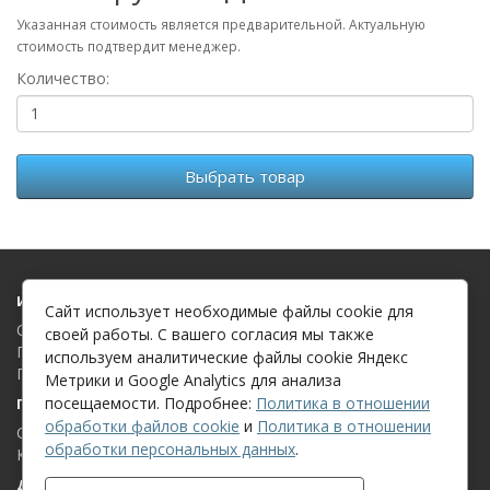
Указанная стоимость является предварительной. Актуальную
стоимость подтвердит менеджер.
Количество:
Выбрать товар
Информация
Сайт использует необходимые файлы cookie для
О компании
своей работы. С вашего согласия мы также
Политика в отношении обработки файлов cookie
используем аналитические файлы cookie Яндекс
Политика в отношении обработки персональных данных
Метрики и Google Analytics для анализа
посещаемости. Подробнее:
Политика в отношении
Поддержка клиентов
обработки файлов cookie
и
Политика в отношении
Связаться с нами
обработки персональных данных
.
Карта сайта
Дополнительно